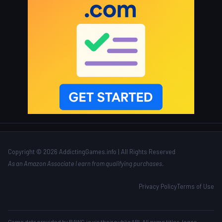
Copyright © 2026 AddictingGames.info | All Rights Reserved
As an Amazon Associate I earn from qualifying purchases.
Privacy Policy
Terms of Use
Game data provided by
RAWG.io
via their public API. All game titles, logos,