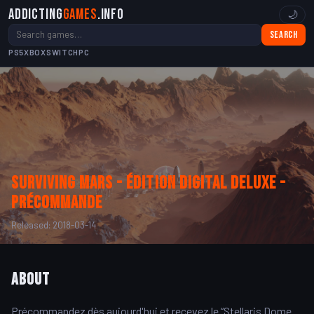
Addicting
Games
.info
🌙
Search
PS5
XBOX
SWITCH
PC
Surviving Mars - Édition Digital Deluxe -
Précommande
Released: 2018-03-14
About
Précommandez dès aujourd'hui et recevez le “Stellaris Dome